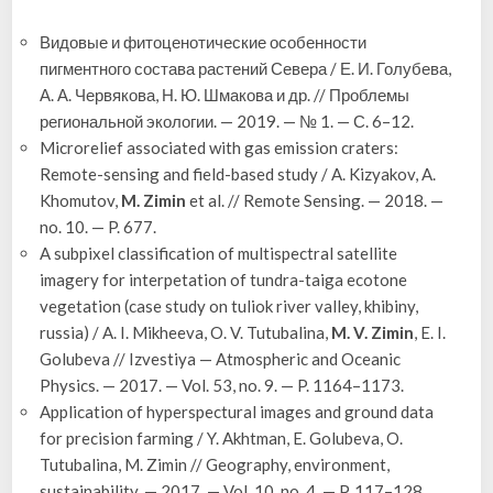
Видовые и фитоценотические особенности
пигментного состава растений Севера / Е. И. Голубева,
А. А. Червякова, Н. Ю. Шмакова и др. // Проблемы
региональной экологии. — 2019. — № 1. — С. 6–12.
Microrelief associated with gas emission craters:
Remote-sensing and field-based study / A. Kizyakov, A.
Khomutov,
M. Zimin
et al. // Remote Sensing. — 2018. —
no. 10. — P. 677.
A subpixel classification of multispectral satellite
imagery for interpetation of tundra-taiga ecotone
vegetation (case study on tuliok river valley, khibiny,
russia) / A. I. Mikheeva, O. V. Tutubalina,
M. V. Zimin
, E. I.
Golubeva // Izvestiya — Atmospheric and Oceanic
Physics. — 2017. — Vol. 53, no. 9. — P. 1164–1173.
Application of hyperspectural images and ground data
for precision farming / Y. Akhtman, E. Golubeva, O.
Tutubalina, M. Zimin // Geography, environment,
sustainability. — 2017. — Vol. 10, no. 4. — P. 117–128.