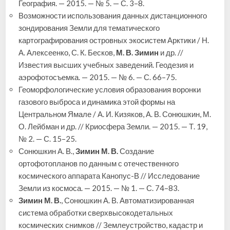
География. — 2015. — № 5. — С. 3–8.
Возможности использования данных дистанционного
зондирования Земли для тематического
картографирования островных экосистем Арктики / Н.
А. Алексеенко, С. К. Бесков,
М. В. Зимин
и др. //
Известия высших учебных заведений. Геодезия и
аэрофотосъемка. — 2015. — № 6. — С. 66–75.
Геоморфологические условия образования воронки
газового выброса и динамика этой формы на
Центральном Ямале / А. И. Кизяков, А. В. Сонюшкин, М.
О. Лейбман и др. // Криосфера Земли. — 2015. — Т. 19,
№ 2. — С. 15–25.
Сонюшкин А. В.,
Зимин М. В.
Создание
ортофотопланов по данным с отечественного
космического аппарата Канопус-В // Исследование
Земли из космоса. — 2015. — № 1. — С. 74–83.
Зимин М. В.
, Сонюшкин А. В. Автоматизированная
система обработки сверхвысокодетальных
космических снимков // Землеустройство, кадастр и