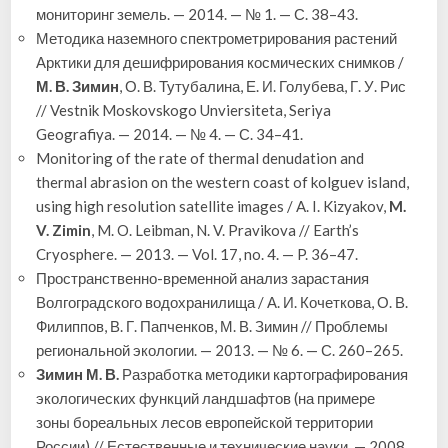
мониторинг земель. — 2014. — № 1. — С. 38–43.
Методика наземного спектрометрирования растений
Арктики для дешифрирования космических снимков /
М. В. Зимин
, О. В. Тутубалина, Е. И. Голубева, Г. У. Рис
// Vestnik Moskovskogo Unviersiteta, Seriya
Geografiya. — 2014. — № 4. — С. 34–41.
Monitoring of the rate of thermal denudation and
thermal abrasion on the western coast of kolguev island,
using high resolution satellite images / A. I. Kizyakov,
M.
V. Zimin
, M. O. Leibman, N. V. Pravikova // Earth’s
Cryosphere. — 2013. — Vol. 17, no. 4. — P. 36–47.
Пространственно-временной анализ зарастания
Волгоградского водохранилища / А. И. Кочеткова, О. В.
Филиппов, В. Г. Папченков, М. В. Зимин // Проблемы
региональной экологии. — 2013. — № 6. — С. 260–265.
Зимин М. В.
Разработка методики картографирования
экологических функций ландшафтов (на примере
зоны бореальных лесов европейской территории
России) // Естественные и технические науки. — 2008.