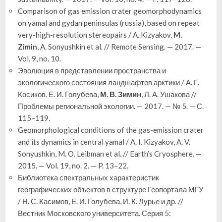
Comparison of gas emission crater geomorphodynamics
on yamal and gydan peninsulas (russia), based on repeat
very-high-resolution stereopairs / A. Kizyakov,
M.
Zimin
, A. Sonyushkin et al. // Remote Sensing. — 2017. —
Vol. 9, no. 10.
Эволюция в представлении пространства и
экологического состояния ландшафтов арктики / А. Г.
Косиков, Е. И. Голубева,
М. В. Зимин
, Л. А. Ушакова //
Проблемы региональной экологии. — 2017. — № 5. — С.
115–119.
Geomorphological conditions of the gas-emission crater
and its dynamics in central yamal / A. I. Kizyakov, A. V.
Sonyushkin, M. O. Leibman et al. // Earth’s Cryosphere. —
2015. — Vol. 19, no. 2. — P. 13–22.
Библиотека спектральных характеристик
географических объектов в структуре Геопортала МГУ
/ Н. С. Касимов, Е. И. Голубева, И. К. Лурье и др. //
Вестник Московского университета. Серия 5: